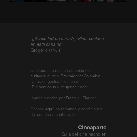
"¿Acaso ladrón serás?, ¡Plata cochina
en esta casa no!."
Gregorio (1984)
Contiene información obtenida de
audiovisual.pe
y
ProimágenesColombia
.
Datos de geolocalización de
IP2Location.io
y de
ipstack.com
Iconos creados por
Freepik
- Flaticon
Conoce
aquí
los términos y condiciones
del uso de este sitio web.
Cineaparte
Guía del cine hecho en