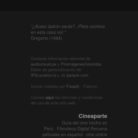
"¿Acaso ladrón serás?, ¡Plata cochina
en esta casa no!."
Gregorio (1984)
Contiene información obtenida de
audiovisual.pe
y
ProimágenesColombia
.
Datos de geolocalización de
IP2Location.io
y de
ipstack.com
Iconos creados por
Freepik
- Flaticon
Conoce
aquí
los términos y condiciones
del uso de este sitio web.
Cineaparte
Guía del cine hecho en
Perú · Filmoteca Digital Peruana
películas en español · cine online