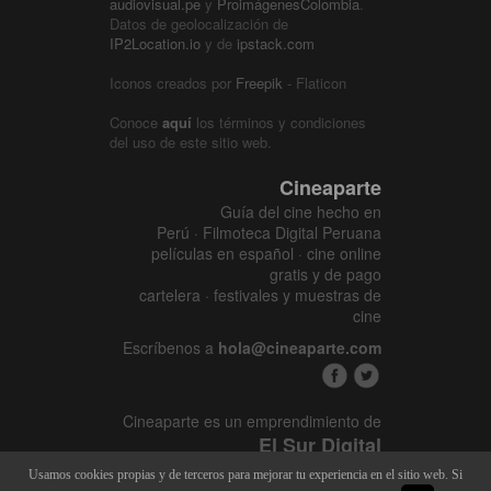
audiovisual.pe
y
ProimágenesColombia
.
Datos de geolocalización de
IP2Location.io
y de
ipstack.com
Iconos creados por
Freepik
- Flaticon
Conoce
aquí
los términos y condiciones
del uso de este sitio web.
Cineaparte
Guía del cine hecho en
Perú · Filmoteca Digital Peruana
películas en español · cine online
gratis y de pago
cartelera · festivales y muestras de
cine
Escríbenos a
hola@cineaparte.com
Cineaparte es un emprendimiento de
El Sur Digital
www.elsurcine.com
Usamos cookies propias y de terceros para mejorar tu experiencia en el sitio web. Si