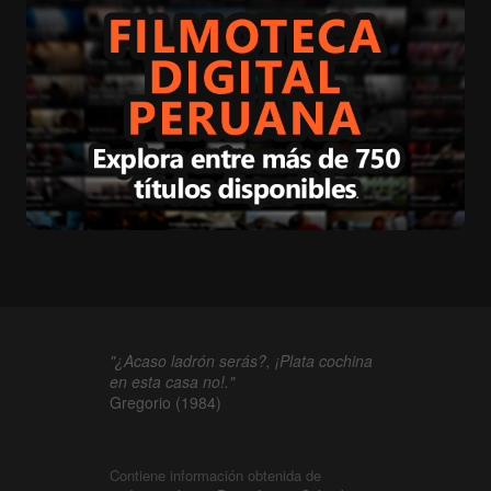
"¿Acaso ladrón serás?, ¡Plata cochina
en esta casa no!."
Gregorio (1984)
Contiene información obtenida de