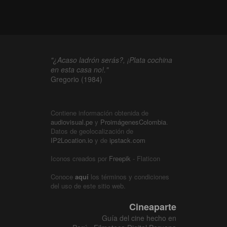
"¿Acaso ladrón serás?, ¡Plata cochina
en esta casa no!."
Gregorio (1984)
Contiene información obtenida de
audiovisual.pe
y
ProimágenesColombia
.
Datos de geolocalización de
IP2Location.io
y de
ipstack.com
Iconos creados por
Freepik
- Flaticon
Conoce
aquí
los términos y condiciones
del uso de este sitio web.
Cineaparte
Guía del cine hecho en