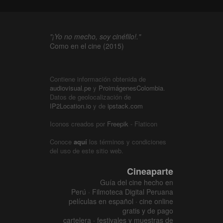
"¡Yo no mecho, soy cinéfilo!."
Como en el cine (2015)
Contiene información obtenida de
audiovisual.pe
y
ProimágenesColombia
.
Datos de geolocalización de
IP2Location.io
y de
ipstack.com
Iconos creados por
Freepik
- Flaticon
Conoce
aquí
los términos y condiciones
del uso de este sitio web.
Cineaparte
Guía del cine hecho en
Perú · Filmoteca Digital Peruana
películas en español · cine online
gratis y de pago
cartelera · festivales y muestras de