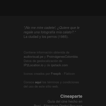
"¡No me mire cadete!, ¿Quiere que le
regale una fotografía mía calato?."
La ciudad y los perros (1985).
Contiene información obtenida de
audiovisual.pe
y
ProimágenesColombia
.
Datos de geolocalización de
IP2Location.io
y de
ipstack.com
Iconos creados por
Freepik
- Flaticon
Conoce
aquí
los términos y condiciones
del uso de este sitio web.
Cineaparte
Guía del cine hecho en
Perú · Filmoteca Digital Peruana