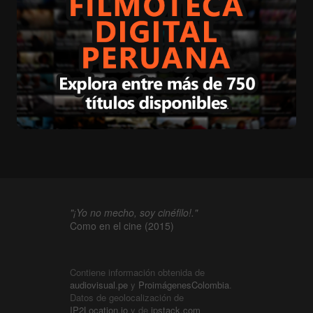
"¡Yo no mecho, soy cinéfilo!."
Como en el cine (2015)
Contiene información obtenida de
audiovisual.pe
y
ProimágenesColombia
.
Datos de geolocalización de
IP2Location.io
y de
ipstack.com