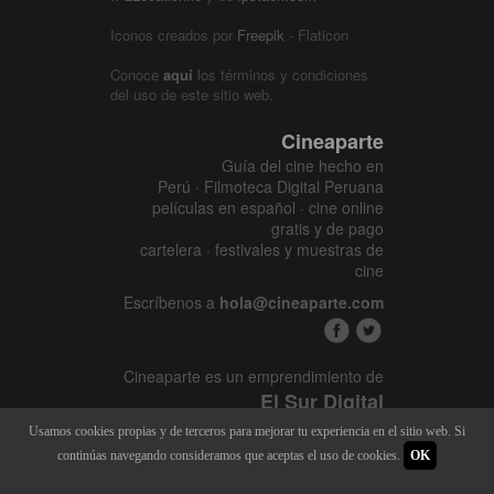
Iconos creados por
Freepik
- Flaticon
Conoce
aquí
los términos y condiciones
del uso de este sitio web.
Cineaparte
Guía del cine hecho en
Perú · Filmoteca Digital Peruana
películas en español · cine online
gratis y de pago
cartelera · festivales y muestras de
cine
Escríbenos a
hola@cineaparte.com
Cineaparte es un emprendimiento de
El Sur Digital
www.elsurcine.com
Usamos cookies propias y de terceros para mejorar tu experiencia en el sitio web. Si
Desarrollado por
SALA247
continúas navegando consideramos que aceptas el uso de cookies.
OK
8.1.34P - 9.52.15L |
448 x 3168
|