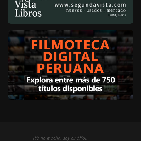
"¡Yo no mecho, soy cinéfilo!."