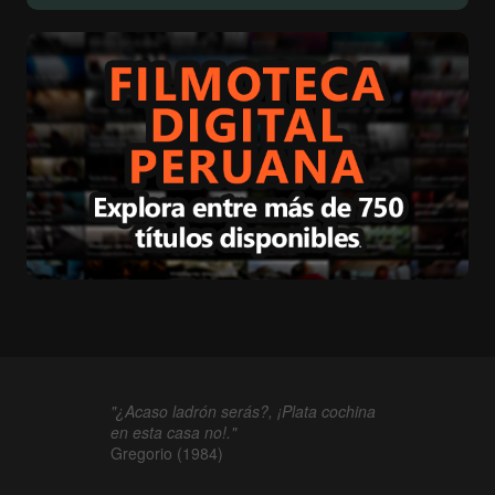
"¿Acaso ladrón serás?, ¡Plata cochina
en esta casa no!."
Gregorio (1984)