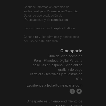
Contiene información obtenida de
audiovisual.pe
y
ProimágenesColombia
.
Datos de geolocalización de
IP2Location.io
y de
ipstack.com
Iconos creados por
Freepik
- Flaticon
Conoce
aquí
los términos y condiciones
del uso de este sitio web.
Cineaparte
Guía del cine hecho en
Perú · Filmoteca Digital Peruana
películas en español · cine online
gratis y de pago
cartelera · festivales y muestras de
cine
Escríbenos a
hola@cineaparte.com
Cineaparte es un emprendimiento de