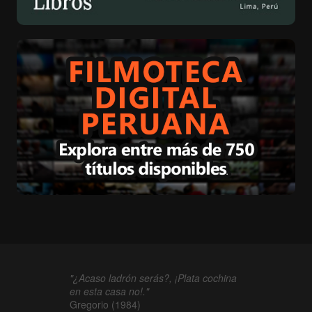
"¿Acaso ladrón serás?, ¡Plata cochina
en esta casa no!."
Gregorio (1984)