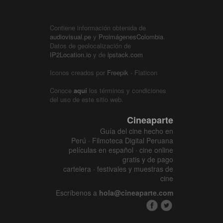
Contiene información obtenida de
audiovisual.pe
y
ProimágenesColombia
.
Datos de geolocalización de
IP2Location.io
y de
ipstack.com
Iconos creados por
Freepik
- Flaticon
Conoce
aquí
los términos y condiciones
del uso de este sitio web.
Cineaparte
Guía del cine hecho en
Perú · Filmoteca Digital Peruana
películas en español · cine online
gratis y de pago
cartelera · festivales y muestras de
cine
Escríbenos a
hola@cineaparte.com