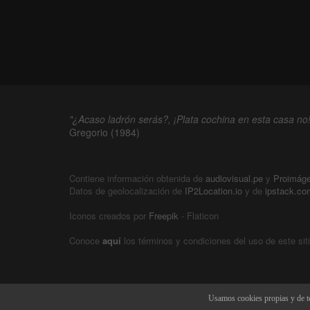
"¿Acaso ladrón serás?, ¡Plata cochina en esta casa no!
Gregorio (1984)
Contiene información obtenida de
audiovisual.pe
y
Proimág
Datos de geolocalización de
IP2Location.io
y de
ipstack.co
Iconos creados por
Freepik
- Flaticon
Conoce
aquí
los términos y condiciones del uso de este sit
Usamos cookies propias y de te