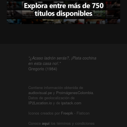
"¿Acaso ladrón serás?, ¡Plata cochina
en esta casa no!."
Gregorio (1984)
Contiene información obtenida de
audiovisual.pe
y
ProimágenesColombia
.
Datos de geolocalización de
IP2Location.io
y de
ipstack.com
Iconos creados por
Freepik
- Flaticon
Conoce
aquí
los términos y condiciones