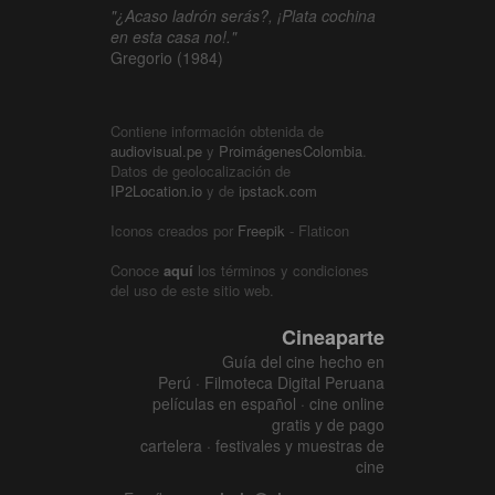
"¿Acaso ladrón serás?, ¡Plata cochina
en esta casa no!."
Gregorio (1984)
Contiene información obtenida de
audiovisual.pe
y
ProimágenesColombia
.
Datos de geolocalización de
IP2Location.io
y de
ipstack.com
Iconos creados por
Freepik
- Flaticon
Conoce
aquí
los términos y condiciones
del uso de este sitio web.
Cineaparte
Guía del cine hecho en
Perú · Filmoteca Digital Peruana
películas en español · cine online
gratis y de pago
cartelera · festivales y muestras de
cine