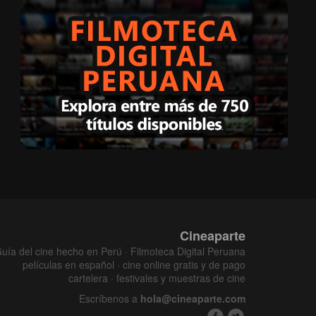
Cineaparte
uía del cine hecho en Perú · Filmoteca Digital Peruana
películas en español · cine online gratis y de pago
cartelera · festivales y muestras de cine
Escríbenos a
hola@cineaparte.com