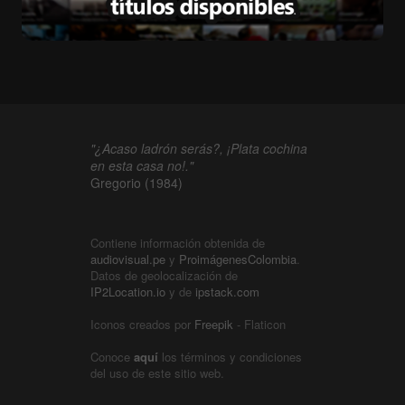
"¿Acaso ladrón serás?, ¡Plata cochina
en esta casa no!."
Gregorio (1984)
Contiene información obtenida de
audiovisual.pe
y
ProimágenesColombia
.
Datos de geolocalización de
IP2Location.io
y de
ipstack.com
Iconos creados por
Freepik
- Flaticon
Conoce
aquí
los términos y condiciones
del uso de este sitio web.