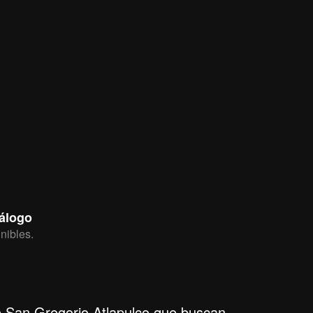
tálogo
nibles.
e San Gregorio Atlapulco que buscan