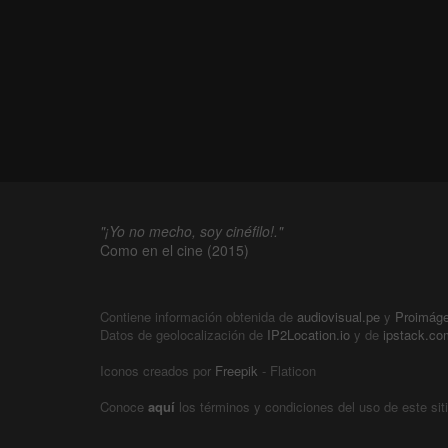
"¡Yo no mecho, soy cinéfilo!."
Como en el cine (2015)
Contiene información obtenida de
audiovisual.pe
y
Proimág
Datos de geolocalización de
IP2Location.io
y de
ipstack.co
Iconos creados por
Freepik
- Flaticon
Conoce
aquí
los términos y condiciones del uso de este sit