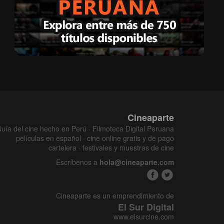
Cineaparte
uía del cine hecho en Perú · Filmoteca Digital Peruana
películas en español · cine online gratis y de pago
cartelera · festivales y muestras de cine
Escríbenos a
hola@cineaparte.com
Cineaparte es un emprendimiento de
El Sur Digital
www.elsurcine.com