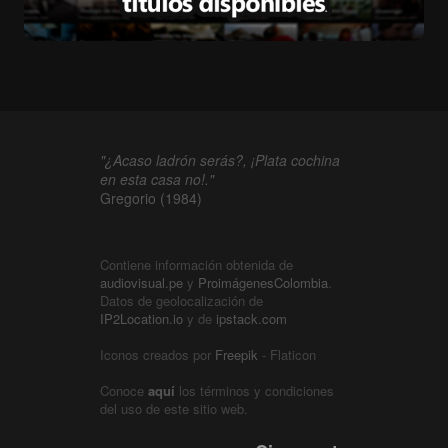
"¿Acaso ladrón serás?, ¡Plata cochina
en esta casa no!."
Gregorio (1984)
Contiene información obtenida de
audiovisual.pe
y
ProimágenesColombia
.
Datos de geolocalización de
IP2Location.io
y de
ipstack.com
Iconos creados por
Freepik
- Flaticon
Conoce
aquí
los términos y condiciones
del uso de este sitio web.