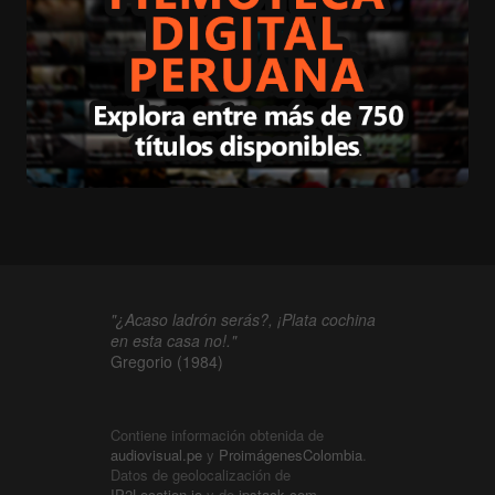
"¿Acaso ladrón serás?, ¡Plata cochina
en esta casa no!."
Gregorio (1984)
Contiene información obtenida de
audiovisual.pe
y
ProimágenesColombia
.
Datos de geolocalización de
IP2Location.io
y de
ipstack.com