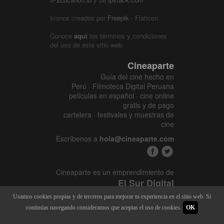
Iconos creados por
Freepik
- Flaticon
Conoce
aquí
los términos y condiciones
del uso de este sitio web.
Cineaparte
Guía del cine hecho en
Perú · Filmoteca Digital Peruana
películas en español · cine online
gratis y de pago
cartelera · festivales y muestras de
cine
Escríbenos a
hola@cineaparte.com
Cineaparte es un emprendimiento de
El Sur Digital
www.elsurcine.com
Usamos cookies propias y de terceros para mejorar tu experiencia en el sitio web. Si
Desarrollado por
SALA247
continúas navegando consideramos que aceptas el uso de cookies.
OK
8.1.34P - 9.52.15L |
448 x 3618
|