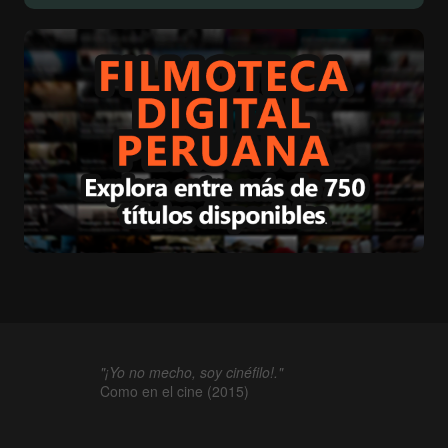
"¡Yo no mecho, soy cinéfilo!."
Como en el cine (2015)