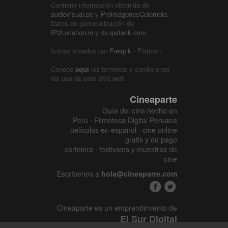
Contiene información obtenida de
audiovisual.pe
y
ProimágenesColombia
.
Datos de geolocalización de
IP2Location.io
y de
ipstack.com
Iconos creados por
Freepik
- Flaticon
Conoce
aquí
los términos y condiciones
del uso de este sitio web.
Cineaparte
Guía del cine hecho en
Perú · Filmoteca Digital Peruana
películas en español · cine online
gratis y de pago
cartelera · festivales y muestras de
cine
Escríbenos a
hola@cineaparte.com
Cineaparte es un emprendimiento de
El Sur Digital