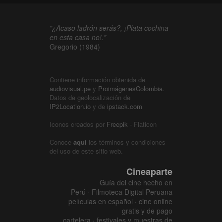
"¿Acaso ladrón serás?, ¡Plata cochina
en esta casa no!."
Gregorio (1984)
Contiene información obtenida de
audiovisual.pe
y
ProimágenesColombia
.
Datos de geolocalización de
IP2Location.io
y de
ipstack.com
Iconos creados por
Freepik
- Flaticon
Conoce
aquí
los términos y condiciones
del uso de este sitio web.
Cineaparte
Guía del cine hecho en
Perú · Filmoteca Digital Peruana
películas en español · cine online
gratis y de pago
cartelera · festivales y muestras de