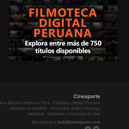
Cineaparte
uía del cine hecho en Perú · Filmoteca Digital Peruana
películas en español · cine online gratis y de pago
cartelera · festivales y muestras de cine
Escríbenos a
hola@cineaparte.com