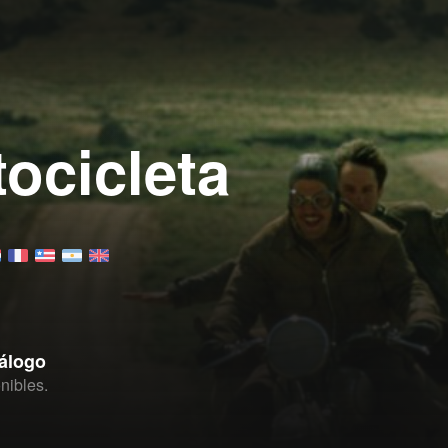
ocicleta
tálogo
nibles.