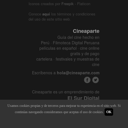
Iconos creados por
Freepik
- Flaticon
Conoce
aquí
los términos y condiciones
del uso de este sitio web.
Cineaparte
Guía del cine hecho en
Perú · Filmoteca Digital Peruana
películas en español · cine online
gratis y de pago
cartelera · festivales y muestras de
cine
Escríbenos a
hola@cineaparte.com
Cineaparte es un emprendimiento de
El Sur Digital
www.elsurcine.com
Usamos cookies propias y de terceros para mejorar tu experiencia en el sitio web. Si
Desarrollado por
SALA247
continúas navegando consideramos que aceptas el uso de cookies.
OK
8.1.34P - 9.52.15L |
448 x 3595
|
22.387M - 128M | 2015 - 2026