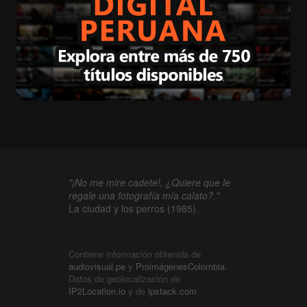
"¡No me mire cadete!, ¿Quiere que le
regale una fotografía mía calato?."
La ciudad y los perros (1985).
Contiene información obtenida de
audiovisual.pe
y
ProimágenesColombia
.
Datos de geolocalización de
IP2Location.io
y de
ipstack.com