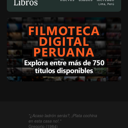
"¿Acaso ladrón serás?, ¡Plata cochina
en esta casa no!."
Gregorio (1984)