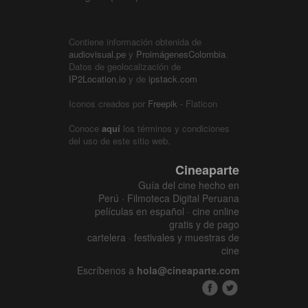
Contiene información obtenida de
audiovisual.pe
y
ProimágenesColombia
.
Datos de geolocalización de
IP2Location.io
y de
ipstack.com
Iconos creados por
Freepik
- Flaticon
Conoce
aquí
los términos y condiciones
del uso de este sitio web.
Cineaparte
Guía del cine hecho en
Perú · Filmoteca Digital Peruana
películas en español · cine online
gratis y de pago
cartelera · festivales y muestras de
cine
Escríbenos a
hola@cineaparte.com