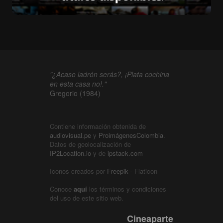
"¿Acaso ladrón serás?, ¡Plata cochina
en esta casa no!."
Gregorio (1984)
Contiene información obtenida de
audiovisual.pe
y
ProimágenesColombia
.
Datos de geolocalización de
IP2Location.io
y de
ipstack.com
Iconos creados por
Freepik
- Flaticon
Conoce
aquí
los términos y condiciones
del uso de este sitio web.
Cineaparte