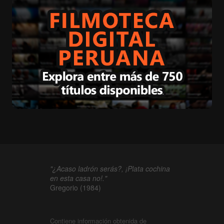
"¿Acaso ladrón serás?, ¡Plata cochina
en esta casa no!."
Gregorio (1984)
Contiene información obtenida de