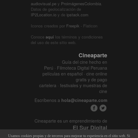
audiovisual.pe
y
ProimágenesColombia
.
Datos de geolocalización de
IP2Location.io
y de
ipstack.com
Iconos creados por
Freepik
- Flaticon
Conoce
aquí
los términos y condiciones
del uso de este sitio web.
Cineaparte
Guía del cine hecho en
Perú · Filmoteca Digital Peruana
películas en español · cine online
gratis y de pago
cartelera · festivales y muestras de
cine
Escríbenos a
hola@cineaparte.com
Cineaparte es un emprendimiento de
El Sur Digital
www.elsurcine.com
Usamos cookies propias y de terceros para mejorar tu experiencia en el sitio web. Si