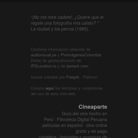
"¡No me mire cadete!, ¿Quiere que le
regale una fotografía mía calato?."
La ciudad y los perros (1985).
Contiene información obtenida de
audiovisual.pe
y
ProimágenesColombia
.
Datos de geolocalización de
IP2Location.io
y de
ipstack.com
Iconos creados por
Freepik
- Flaticon
Conoce
aquí
los términos y condiciones
del uso de este sitio web.
Cineaparte
Guía del cine hecho en
Perú · Filmoteca Digital Peruana
películas en español · cine online
gratis y de pago
cartelera · festivales y muestras de