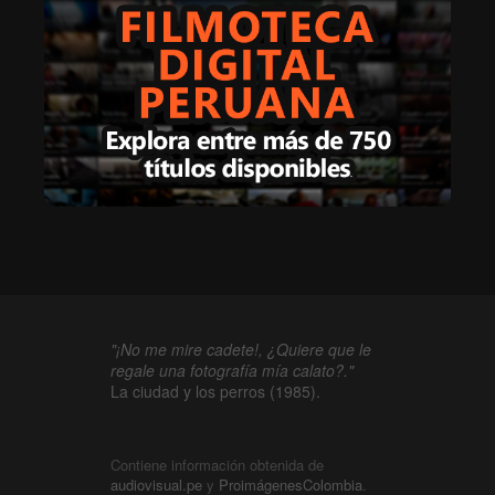
"¡No me mire cadete!, ¿Quiere que le
regale una fotografía mía calato?."
La ciudad y los perros (1985).
Contiene información obtenida de
audiovisual.pe
y
ProimágenesColombia
.