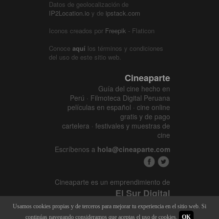
Datos de geolocalización de
IP2Location.io
y de
ipstack.com
Iconos creados por
Freepik
- Flaticon
Conoce
aquí
los términos y condiciones
del uso de este sitio web.
Cineaparte
Guía del cine hecho en
Perú · Filmoteca Digital Peruana
películas en español · cine online
gratis y de pago
cartelera · festivales y muestras de
cine
Escríbenos a
hola@cineaparte.com
Cineaparte es un emprendimiento de
El Sur Digital
www.elsurcine.com
Usamos cookies propias y de terceros para mejorar tu experiencia en el sitio web. Si
Desarrollado por
SALA247
continúas navegando consideramos que aceptas el uso de cookies.
OK