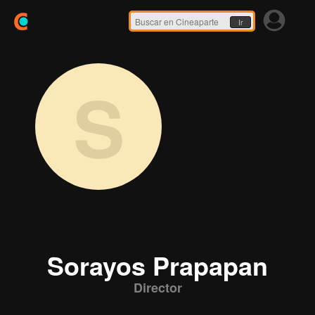
Ir
S
Sorayos Prapapan
Director