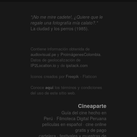
"¡No me mire cadete!, ¿Quiere que le
regale una fotografía mía calato?."
La ciudad y los perros (1985).
Contiene información obtenida de
audiovisual.pe
y
ProimágenesColombia
.
Datos de geolocalización de
IP2Location.io
y de
ipstack.com
Iconos creados por
Freepik
- Flaticon
Conoce
aquí
los términos y condiciones
del uso de este sitio web.
Cineaparte
Guía del cine hecho en
Perú · Filmoteca Digital Peruana
películas en español · cine online
gratis y de pago
cartelera · festivales y muestras de