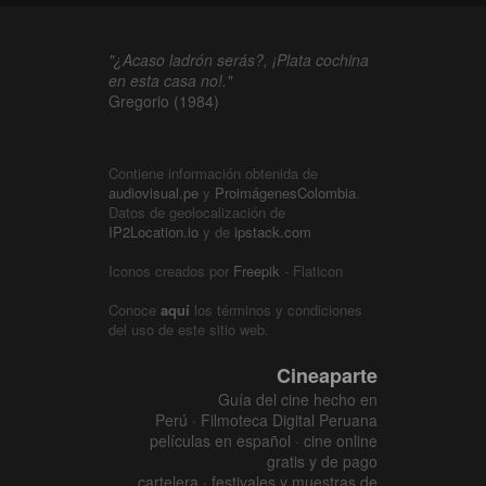
"¿Acaso ladrón serás?, ¡Plata cochina
en esta casa no!."
Gregorio (1984)
Contiene información obtenida de
audiovisual.pe
y
ProimágenesColombia
.
Datos de geolocalización de
IP2Location.io
y de
ipstack.com
Iconos creados por
Freepik
- Flaticon
Conoce
aquí
los términos y condiciones
del uso de este sitio web.
Cineaparte
Guía del cine hecho en
Perú · Filmoteca Digital Peruana
películas en español · cine online
gratis y de pago
cartelera · festivales y muestras de