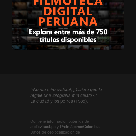
"¡No me mire cadete!, ¿Quiere que le
regale una fotografía mía calato?."
La ciudad y los perros (1985).
Contiene información obtenida de
audiovisual.pe
y
ProimágenesColombia
.
Datos de geolocalización de