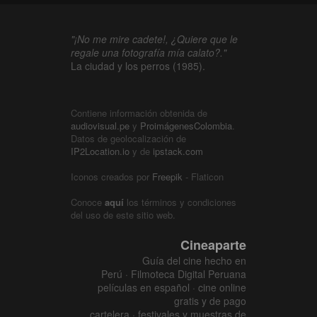
"¡No me mire cadete!, ¿Quiere que le
regale una fotografía mía calato?."
La ciudad y los perros (1985).
Contiene información obtenida de
audiovisual.pe
y
ProimágenesColombia
.
Datos de geolocalización de
IP2Location.io
y de
ipstack.com
Iconos creados por
Freepik
- Flaticon
Conoce
aquí
los términos y condiciones
del uso de este sitio web.
Cineaparte
Guía del cine hecho en
Perú · Filmoteca Digital Peruana
películas en español · cine online
gratis y de pago
cartelera · festivales y muestras de