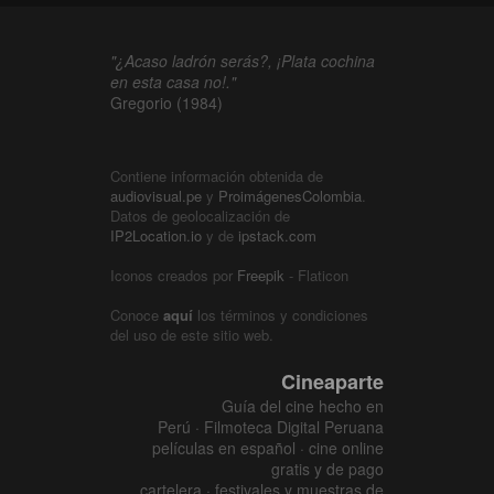
"¿Acaso ladrón serás?, ¡Plata cochina
en esta casa no!."
Gregorio (1984)
Contiene información obtenida de
audiovisual.pe
y
ProimágenesColombia
.
Datos de geolocalización de
IP2Location.io
y de
ipstack.com
Iconos creados por
Freepik
- Flaticon
Conoce
aquí
los términos y condiciones
del uso de este sitio web.
Cineaparte
Guía del cine hecho en
Perú · Filmoteca Digital Peruana
películas en español · cine online
gratis y de pago
cartelera · festivales y muestras de