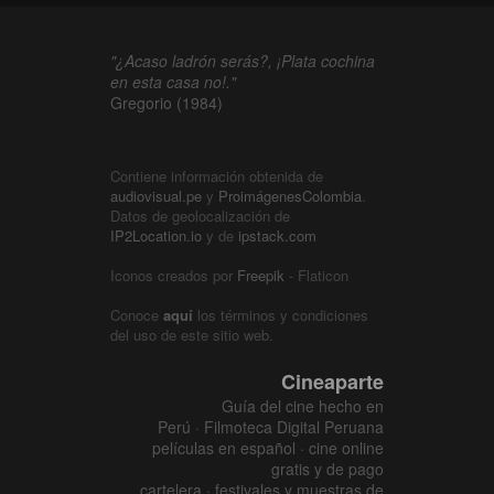
"¿Acaso ladrón serás?, ¡Plata cochina
en esta casa no!."
Gregorio (1984)
Contiene información obtenida de
audiovisual.pe
y
ProimágenesColombia
.
Datos de geolocalización de
IP2Location.io
y de
ipstack.com
Iconos creados por
Freepik
- Flaticon
Conoce
aquí
los términos y condiciones
del uso de este sitio web.
Cineaparte
Guía del cine hecho en
Perú · Filmoteca Digital Peruana
películas en español · cine online
gratis y de pago
cartelera · festivales y muestras de