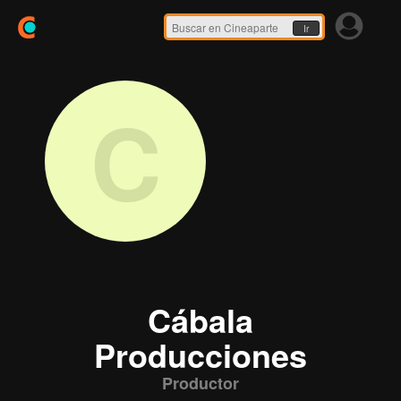
Ir
C
Cábala
Producciones
Productor