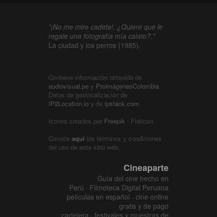
"¡No me mire cadete!, ¿Quiere que le
regale una fotografía mía calato?."
La ciudad y los perros (1985).
Contiene información obtenida de
audiovisual.pe
y
ProimágenesColombia
.
Datos de geolocalización de
IP2Location.io
y de
ipstack.com
Iconos creados por
Freepik
- Flaticon
Conoce
aquí
los términos y condiciones
del uso de este sitio web.
Cineaparte
Guía del cine hecho en
Perú · Filmoteca Digital Peruana
películas en español · cine online
gratis y de pago
cartelera · festivales y muestras de