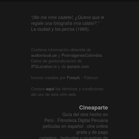
"¡No me mire cadete!, ¿Quiere que le
regale una fotografía mía calato?."
La ciudad y los perros (1985).
Contiene información obtenida de
audiovisual.pe
y
ProimágenesColombia
.
Datos de geolocalización de
IP2Location.io
y de
ipstack.com
Iconos creados por
Freepik
- Flaticon
Conoce
aquí
los términos y condiciones
del uso de este sitio web.
Cineaparte
Guía del cine hecho en
Perú · Filmoteca Digital Peruana
películas en español · cine online
gratis y de pago
cartelera · festivales y muestras de