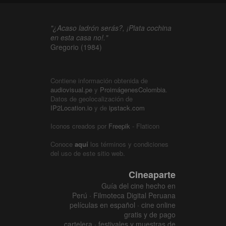
"¿Acaso ladrón serás?, ¡Plata cochina
en esta casa no!."
Gregorio (1984)
Contiene información obtenida de
audiovisual.pe
y
ProimágenesColombia
.
Datos de geolocalización de
IP2Location.io
y de
ipstack.com
Iconos creados por
Freepik
- Flaticon
Conoce
aquí
los términos y condiciones
del uso de este sitio web.
Cineaparte
Guía del cine hecho en
Perú · Filmoteca Digital Peruana
películas en español · cine online
gratis y de pago
cartelera · festivales y muestras de