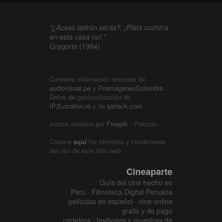
"¿Acaso ladrón serás?, ¡Plata cochina
en esta casa no!."
Gregorio (1984)
Contiene información obtenida de
audiovisual.pe
y
ProimágenesColombia
.
Datos de geolocalización de
IP2Location.io
y de
ipstack.com
Iconos creados por
Freepik
- Flaticon
Conoce
aquí
los términos y condiciones
del uso de este sitio web.
Cineaparte
Guía del cine hecho en
Perú · Filmoteca Digital Peruana
películas en español · cine online
gratis y de pago
cartelera · festivales y muestras de