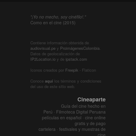
"¡Yo no mecho, soy cinéfilo!."
Como en el cine (2015)
Contiene información obtenida de
audiovisual.pe
y
ProimágenesColombia
.
Datos de geolocalización de
IP2Location.io
y de
ipstack.com
Iconos creados por
Freepik
- Flaticon
Conoce
aquí
los términos y condiciones
del uso de este sitio web.
Cineaparte
Guía del cine hecho en
Perú · Filmoteca Digital Peruana
películas en español · cine online
gratis y de pago
cartelera · festivales y muestras de
cine