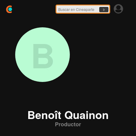
Ir
B
Benoît Quainon
Productor