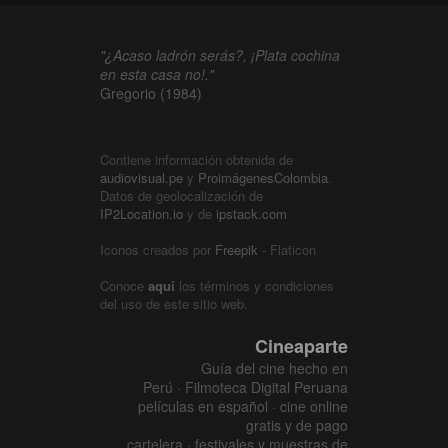
"¿Acaso ladrón serás?, ¡Plata cochina
en esta casa no!."
Gregorio (1984)
Contiene información obtenida de
audiovisual.pe
y
ProimágenesColombia
.
Datos de geolocalización de
IP2Location.io
y de
ipstack.com
Iconos creados por
Freepik
- Flaticon
Conoce
aquí
los términos y condiciones
del uso de este sitio web.
Cineaparte
Guía del cine hecho en
Perú · Filmoteca Digital Peruana
películas en español · cine online
gratis y de pago
cartelera · festivales y muestras de