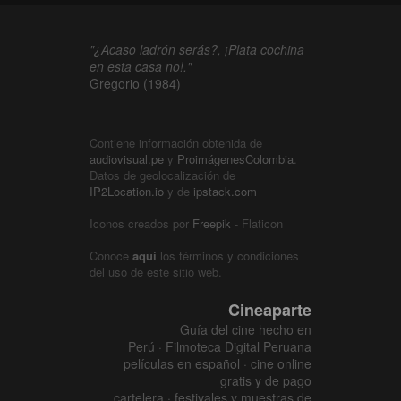
"¿Acaso ladrón serás?, ¡Plata cochina
en esta casa no!."
Gregorio (1984)
Contiene información obtenida de
audiovisual.pe
y
ProimágenesColombia
.
Datos de geolocalización de
IP2Location.io
y de
ipstack.com
Iconos creados por
Freepik
- Flaticon
Conoce
aquí
los términos y condiciones
del uso de este sitio web.
Cineaparte
Guía del cine hecho en
Perú · Filmoteca Digital Peruana
películas en español · cine online
gratis y de pago
cartelera · festivales y muestras de