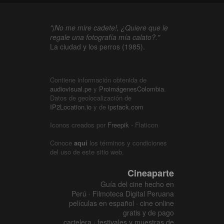
"¡No me mire cadete!, ¿Quiere que le
regale una fotografía mía calato?."
La ciudad y los perros (1985).
Contiene información obtenida de
audiovisual.pe
y
ProimágenesColombia
.
Datos de geolocalización de
IP2Location.io
y de
ipstack.com
Iconos creados por
Freepik
- Flaticon
Conoce
aquí
los términos y condiciones
del uso de este sitio web.
Cineaparte
Guía del cine hecho en
Perú · Filmoteca Digital Peruana
películas en español · cine online
gratis y de pago
cartelera · festivales y muestras de