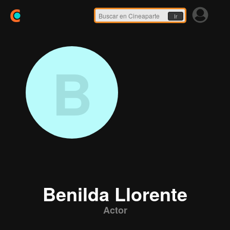
Ir
B
Benilda Llorente
Actor