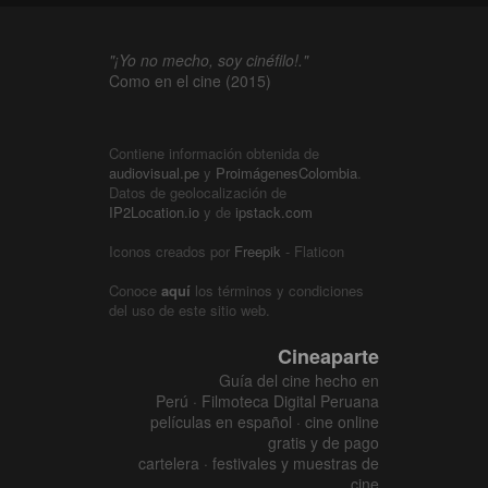
"¡Yo no mecho, soy cinéfilo!."
Como en el cine (2015)
Contiene información obtenida de
audiovisual.pe
y
ProimágenesColombia
.
Datos de geolocalización de
IP2Location.io
y de
ipstack.com
Iconos creados por
Freepik
- Flaticon
Conoce
aquí
los términos y condiciones
del uso de este sitio web.
Cineaparte
Guía del cine hecho en
Perú · Filmoteca Digital Peruana
películas en español · cine online
gratis y de pago
cartelera · festivales y muestras de
cine