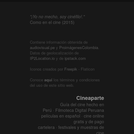
"¡Yo no mecho, soy cinéfilo!."
Como en el cine (2015)
Contiene información obtenida de
audiovisual.pe
y
ProimágenesColombia
.
Datos de geolocalización de
IP2Location.io
y de
ipstack.com
Iconos creados por
Freepik
- Flaticon
Conoce
aquí
los términos y condiciones
del uso de este sitio web.
Cineaparte
Guía del cine hecho en
Perú · Filmoteca Digital Peruana
películas en español · cine online
gratis y de pago
cartelera · festivales y muestras de
cine