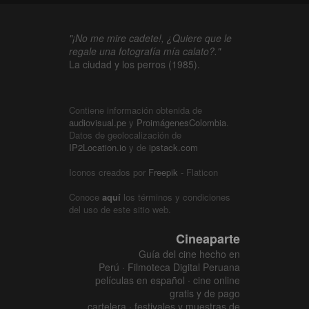
"¡No me mire cadete!, ¿Quiere que le
regale una fotografía mía calato?."
La ciudad y los perros (1985).
Contiene información obtenida de
audiovisual.pe
y
ProimágenesColombia
.
Datos de geolocalización de
IP2Location.io
y de
ipstack.com
Iconos creados por
Freepik
- Flaticon
Conoce
aquí
los términos y condiciones
del uso de este sitio web.
Cineaparte
Guía del cine hecho en
Perú · Filmoteca Digital Peruana
películas en español · cine online
gratis y de pago
cartelera · festivales y muestras de