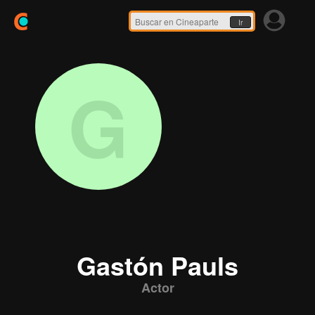
Ir
G
Gastón Pauls
Actor