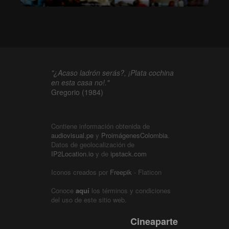
"¿Acaso ladrón serás?, ¡Plata cochina
en esta casa no!."
Gregorio (1984)
Contiene información obtenida de
audiovisual.pe
y
ProimágenesColombia
.
Datos de geolocalización de
IP2Location.io
y de
ipstack.com
Iconos creados por
Freepik
- Flaticon
Conoce
aquí
los términos y condiciones
del uso de este sitio web.
Cineaparte