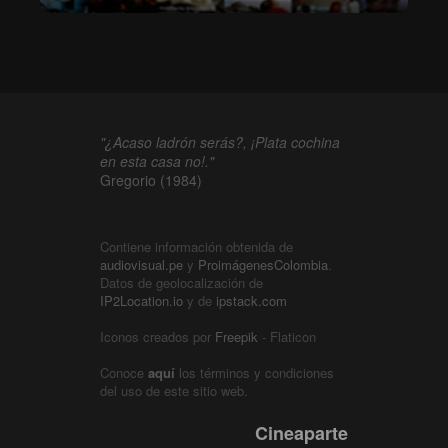
"¿Acaso ladrón serás?, ¡Plata cochina
en esta casa no!."
Gregorio (1984)
Contiene información obtenida de
audiovisual.pe
y
ProimágenesColombia
.
Datos de geolocalización de
IP2Location.io
y de
ipstack.com
Iconos creados por
Freepik
- Flaticon
Conoce
aquí
los términos y condiciones
del uso de este sitio web.
Cineaparte