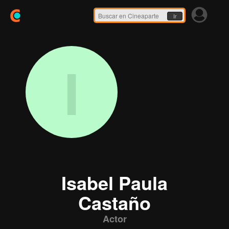
Ir
I
Isabel Paula
Castaño
Actor