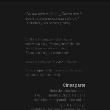
"¡No me mire cadete!, ¿Quiere que le
regale una fotografía mía calato?."
La ciudad y los perros (1985).
Contiene información obtenida de
audiovisual.pe
y
ProimágenesColombia
.
Datos de geolocalización de
IP2Location.io
y de
ipstack.com
Iconos creados por
Freepik
- Flaticon
Conoce
aquí
los términos y condiciones
del uso de este sitio web.
Cineaparte
Guía del cine hecho en
Perú · Filmoteca Digital Peruana
películas en español · cine online
gratis y de pago
cartelera · festivales y muestras de