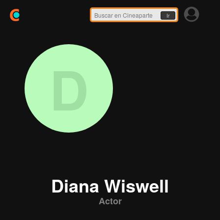
Ir
D
Diana Wiswell
Actor