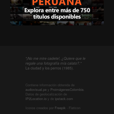
"¡No me mire cadete!, ¿Quiere que le
regale una fotografía mía calato?."
La ciudad y los perros (1985).
Contiene información obtenida de
audiovisual.pe
y
ProimágenesColombia
.
Datos de geolocalización de
IP2Location.io
y de
ipstack.com
Iconos creados por
Freepik
- Flaticon